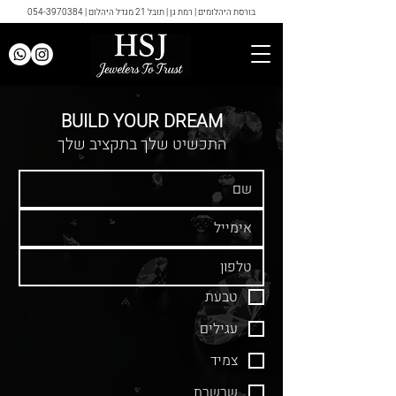
בורסת היהלומים | רמת גן | תובל 21 מגדל היהלום |
054-3970384
BUILD YOUR DREAM
התכשיט שלך בתקציב שלך
טבעת
עגילים
צמיד
שרשרת