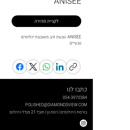
ANISEE
לקנייה מהירה
ANISEE- טבעת זהב משובצת יהלומים
טבעיים
כתבו לנו
054-3970384
POLISHED@DIAMONDSVIEW.COM
בורסת היהלומים | רמת גן | תובל 21 מגדל היהלום