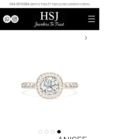
בורסת היהלומים | רמת גן | תובל 21 מגדל היהלום |
054-3970384