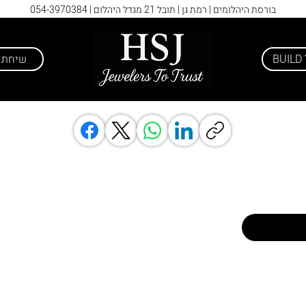
בורסת היהלומים | רמת גן | תובל 21 מגדל היהלום |
054-3970384
BUILD
שיחת י