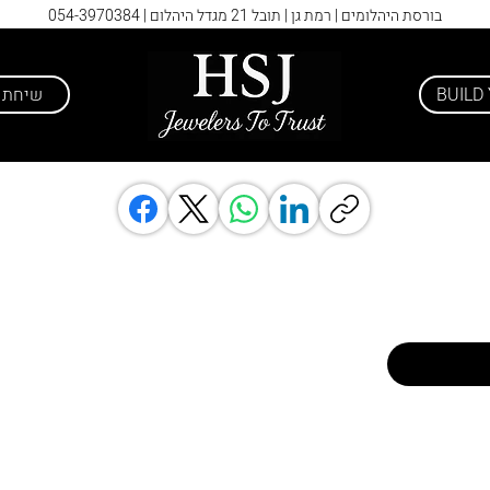
בורסת היהלומים | רמת גן | תובל 21 מגדל היהלום |
054-3970384
BUILD
שיחת י