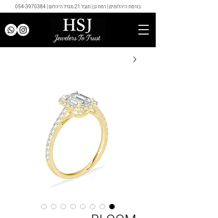
בורסת היהלומים | רמת גן | תובל 21 מגדל היהלום |
054-3970384