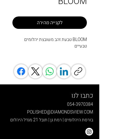
BLOOM
לקנייה מהירה
BLOOM טבעת זהב משובצת יהלומים
טבעיים
כתבו לנו
054-3970384
POLISHED@DIAMONDSVIEW.COM
בורסת היהלומים | רמת גן | תובל 21 מגדל היהלום