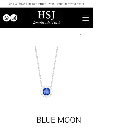
בורסת היהלומים | רמת גן | תובל 21 מגדל היהלום |
054-3970384
BLUE MOON