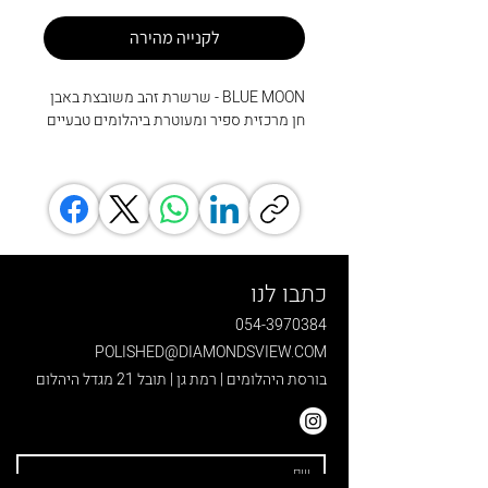
לקנייה מהירה
BLUE MOON - שרשרת זהב משובצת באבן
חן מרכזית ספיר ומעוטרת ביהלומים טבעיים
כתבו לנו
054-3970384
POLISHED@DIAMONDSVIEW.COM
בורסת היהלומים | רמת גן | תובל 21 מגדל היהלום