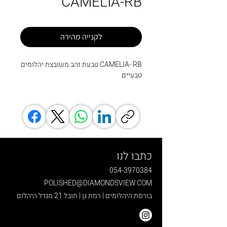
CAMELIA-RB
לקנייה מהירה
CAMELIA- RB טבעת זהב משובצת יהלומים
טבעיים
כתבו לנו
054-3970384
POLISHED@DIAMONDSVIEW.COM
בורסת היהלומים | רמת גן | תובל 21 מגדל היהלום