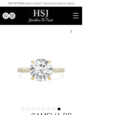
בורסת היהלומים | רמת גן | תובל 21 מגדל היהלום |
054-3970384