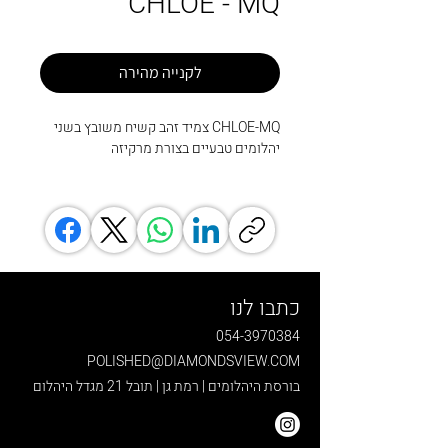
CHLOE - MQ
לקנייה מהירה
CHLOE-MQ צמיד זהב קשיח משובץ בשני
יהלומים טבעיים בצורת מרקיזה
כתבו לנו
054-3970384
POLISHED@DIAMONDSVIEW.COM
בורסת היהלומים | רמת גן | תובל 21 מגדל היהלום