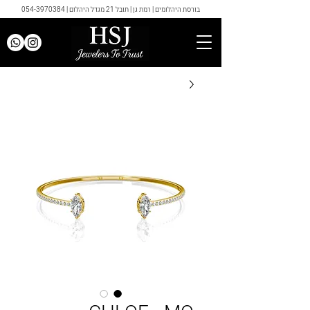
בורסת היהלומים | רמת גן | תובל 21 מגדל היהלום |
054-3970384