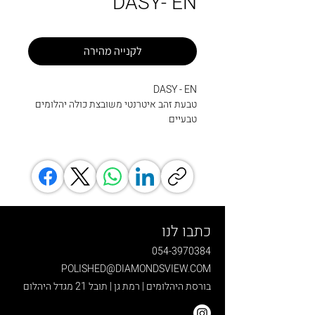
DASY- EN
לקנייה מהירה
DASY - EN
טבעת זהב איטרנטי משובצת כולה יהלומים
טבעיים
כתבו לנו
054-3970384
POLISHED@DIAMONDSVIEW.COM
בורסת היהלומים | רמת גן | תובל 21 מגדל היהלום