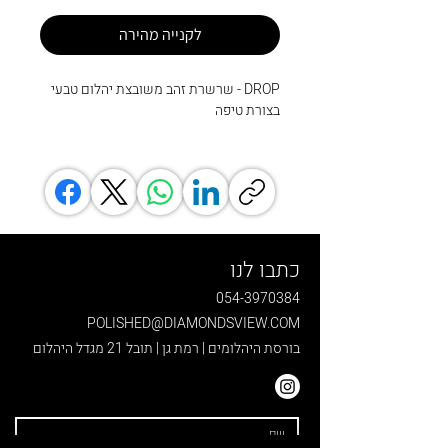
לקנייה מהירה
DROP - שרשרת זהב משובצת יהלום טבעי
בצורת טיפה
כתבו לנו
054-3970384
POLISHED@DIAMONDSVIEW.COM
בורסת היהלומים | רמת גן | תובל 21 מגדל היהלום