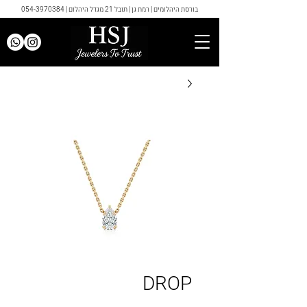
בורסת היהלומים | רמת גן | תובל 21 מגדל היהלום |
054-3970384
DROP