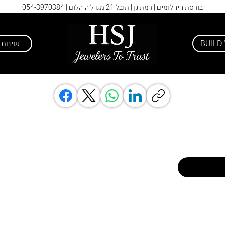
בורסת היהלומים | רמת גן | תובל 21 מגדל היהלום |
054-3970384
BUILD
שיחת י