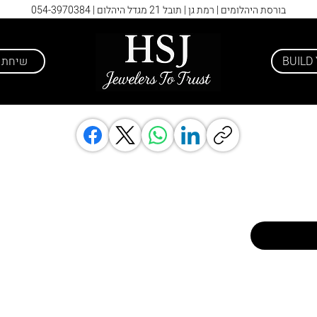
בורסת היהלומים | רמת גן | תובל 21 מגדל היהלום |
054-3970384
BUILD
שיחת י