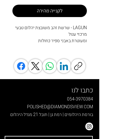
לקנייה מהירה
LAGUN - שרשת זהב משובצת יהלום טבעי
מרכזי עגול
ומעוטרת באבני ספיר כחולות
כתבו לנו
054-3970384
POLISHED@DIAMONDSVIEW.COM
בורסת היהלומים | רמת גן | תובל 21 מגדל היהלום