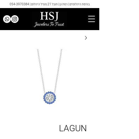
בורסת היהלומים | רמת גן | תובל 21 מגדל היהלום |
054-3970384
LAGUN