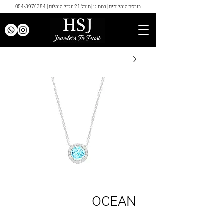
בורסת היהלומים | רמת גן | תובל 21 מגדל היהלום |
054-3970384
OCEAN