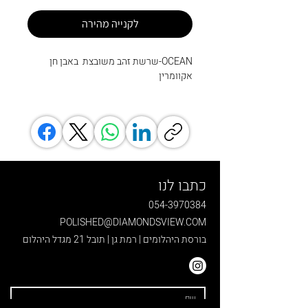
לקנייה מהירה
OCEAN-שרשת זהב משובצת באבן חן
אקוומרין
כתבו לנו
054-3970384
POLISHED@DIAMONDSVIEW.COM
בורסת היהלומים | רמת גן | תובל 21 מגדל היהלום