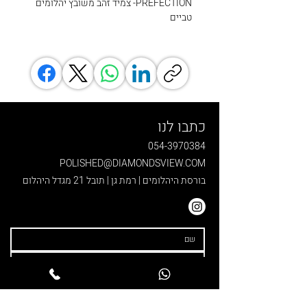
PREFECTION- צמיד זהב משובץ יהלומים
טביים
כתבו לנו
054-3970384
POLISHED@DIAMONDSVIEW.COM
בורסת היהלומים | רמת גן | תובל 21 מגדל היהלום
קראתי ואני מאשר/ת את 
מדיניות 
הפרטיות
.