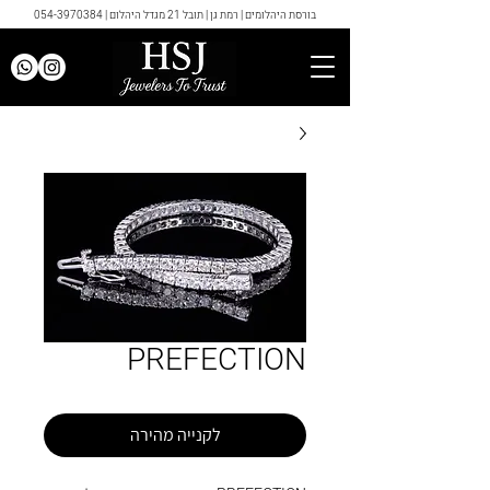
בורסת היהלומים | רמת גן | תובל 21 מגדל היהלום |
054-3970384
PREFECTION
לקנייה מהירה