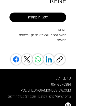
RENE
לקנייה מהירה
RENE-
טבעת זהב משובצת אבני חן ויהלומים
טבעיים
כתבו לנו
054-3970384
POLISHED@DIAMONDSVIEW.COM
בורסת היהלומים | רמת גן | תובל 21 מגדל היהלום