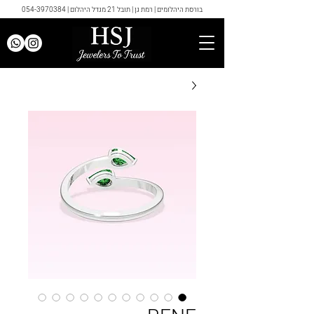
בורסת היהלומים | רמת גן | תובל 21 מגדל היהלום |
054-3970384