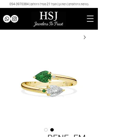
בורסת היהלומים | רמת גן | תובל 21 מגדל היהלום |
054-3970384