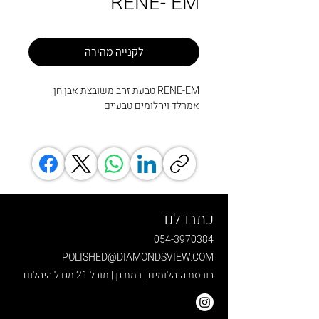
RENE- EM
לקנייה מהירה
RENE-EM טבעת זהב משובצת אבן חן
אמרלד ויהלומים טבעיים
כתבו לנו
054-3970384
POLISHED@DIAMONDSVIEW.COM
בורסת היהלומים | רמת גן | תובל 21 מגדל היהלום