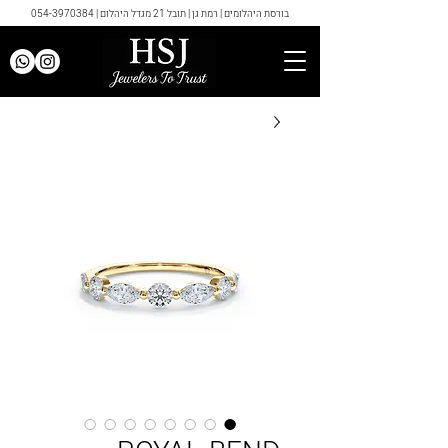
בורסת היהלומים | רמת גן | תובל 21 מגדל היהלום |
054-3970384