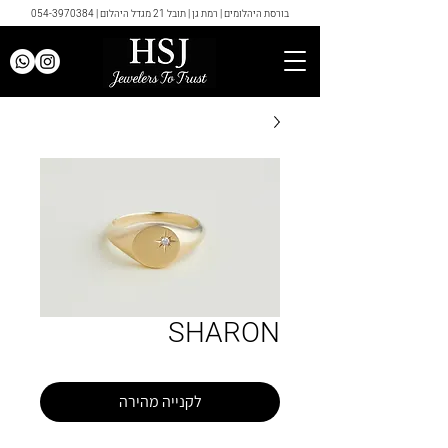
בורסת היהלומים | רמת גן | תובל 21 מגדל היהלום |
054-3970384
SHARON
לקנייה מהירה