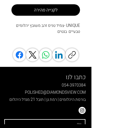
לקנייה מהירה
UNIQUE -צמיד טניס זהב משובץ יהלומים
טבעיים בגטים
כתבו לנו
054-3970384
POLISHED@DIAMONDSVIEW.COM
בורסת היהלומים | רמת גן | תובל 21 מגדל היהלום