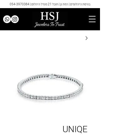
בורסת היהלומים | רמת גן | תובל 21 מגדל היהלום |
054-3970384
UNIQE