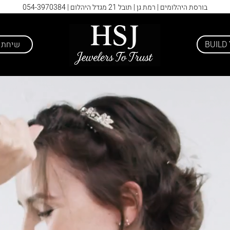
בורסת היהלומים | רמת גן | תובל 21 מגדל היהלום |
054-3970384
BUILD
שיחת י